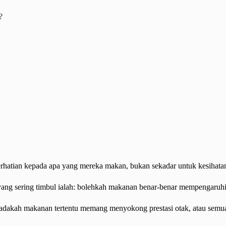
?
hatian kepada apa yang mereka makan, bukan sekadar untuk kesihatan f
 yang sering timbul ialah: bolehkah makanan benar-benar mempengaruh
ya: adakah makanan tertentu memang menyokong prestasi otak, atau sem